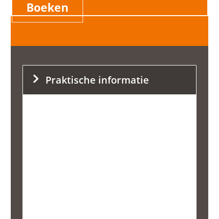
Boeken
Praktische informatie
145,00
p.p.
8 t/m 14 jaar
2 dagen
Geen minimumaantal