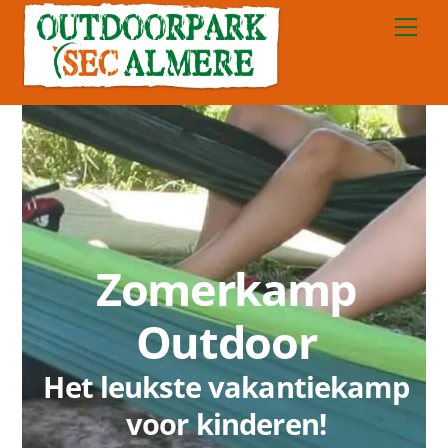
Skip
Me
to
content
Zomerkamp
Outdoor
Het leukste vakantiekamp
voor kinderen!