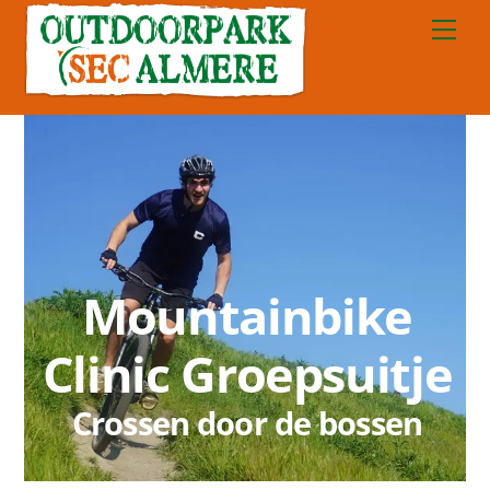
Skip
Me
to
content
Mountainbike
Clinic Groepsuitje
Crossen door de bossen