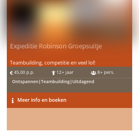
Expeditie Robinson Groepsuitje
Teambuilding, competitie en veel lol!
45,00
p.p.
12
+ jaar
8
+ pers.
Ontspannen
|
Teambuilding
|
Uitdagend
Meer info en boeken