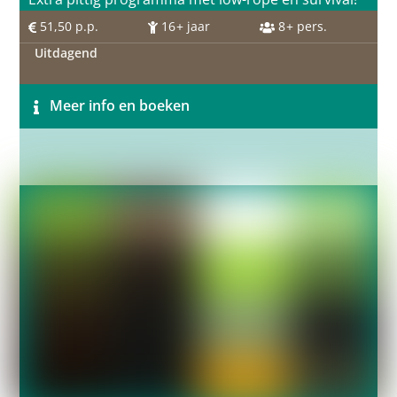
51,50
p.p.
16
+ jaar
8
+ pers.
Uitdagend
Meer info en boeken