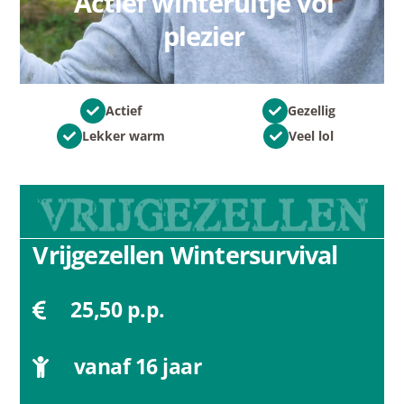
Actief winteruitje vol
plezier
Actief
Gezellig
Lekker warm
Veel lol
Vrijgezellen Wintersurvival
25,50
p.p.
vanaf 16 jaar